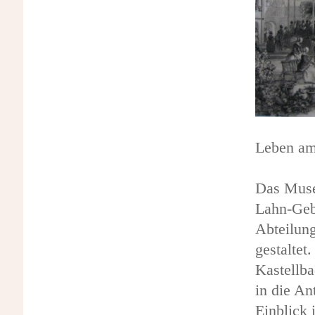
Leben a
Das Muse
Lahn-Geb
Abteilun
gestalte
Kastellba
in die An
Einblick 